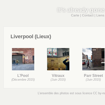
It’s already gone
Carte
|
Contact
|
Liens
Liverpool (Lieux)
L’Pool
Vitraux
Parr Street
(Décembre 2015)
(Juin 2015)
(Juin 2015)
L'ensemble des photos est sous licence
CC by-n