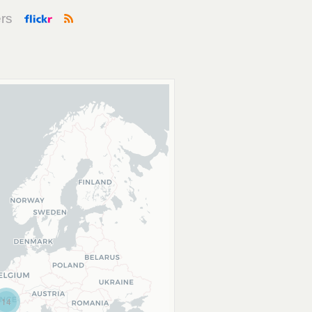
rs
14