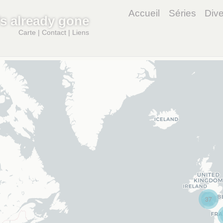
Accueil
Séries
Dive
t’s already gone
Carte
|
Contact
|
Liens
37