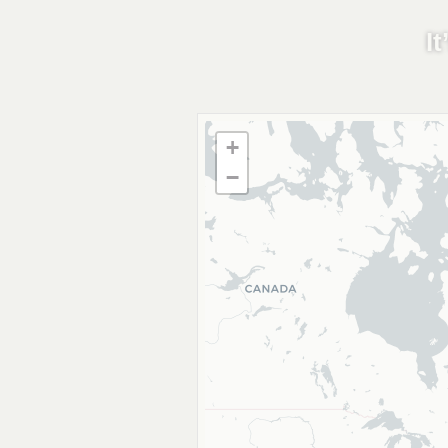
I
+
−