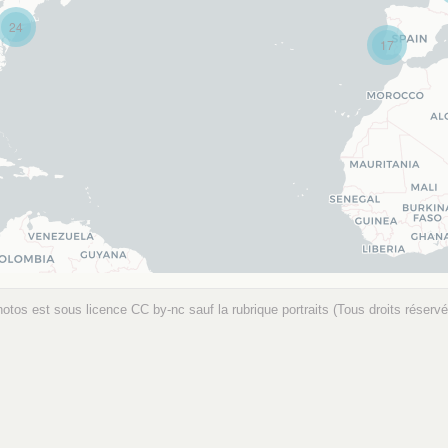
24
17
hotos est sous licence
CC by-nc
sauf la rubrique portraits (Tous droits réservé