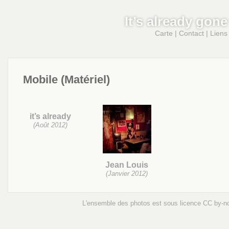
It’s already gone
Carte
|
Contact
|
Liens
Mobile (Matériel)
it’s already
(Août 2012)
Jean Louis
(Janvier 2012)
L'ensemble des photos est sous licence
CC by-n