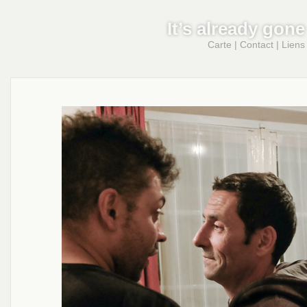
It’s already gone
Carte
|
Contact
|
Liens