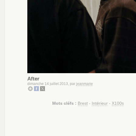
After
dimanche 14 juillet 2013, par
jeanmarie
Mots cléfs :
Brest
-
Intérieur
-
X100s