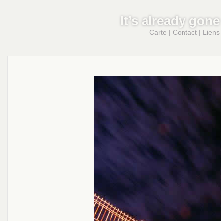
It’s already gone
Carte
|
Contact
|
Liens