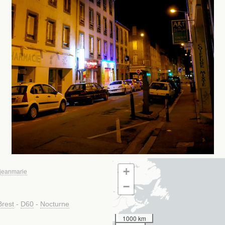
+
jeanmarie
−
Brest
-
D60
-
Nocturne
1000 km