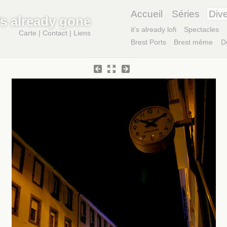
Accueil
Séries
Div
t’s already gone
it’s already lofi
Spectacles
Carte
|
Contact
|
Liens
Brest Ports
Brest même
D