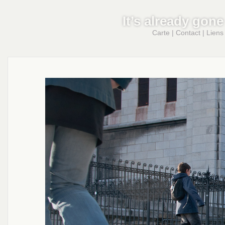
It’s already gone
Carte
|
Contact
|
Liens