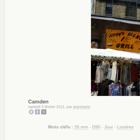
Camden
samedi 5 février 2011, par
jeanmarie
Mots cléfs :
35 mm
-
D90
-
Jour
-
Londres