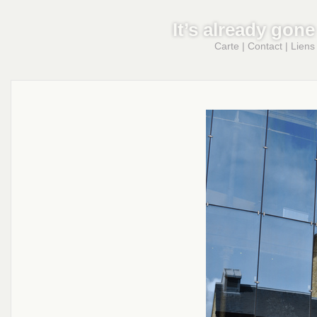
It’s already gone
Carte
|
Contact
|
Liens